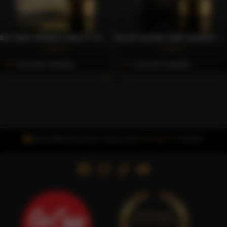
BIO 100% ARABICA ŐRÖLT KÁVÉ, 250G – CAFFÈ GIOIA
BLACK BLEND 100% ARABICA ŐRÖLT KÁVÉ, 250G – CAFFÈ GIOIA
4.263 Ft
2.760 Ft
Azonnali Vásárlás
Azonnali Vásárlás
INGYENES FOXPOST SZÁLLÍTÁS
15.000 FT
FELETT