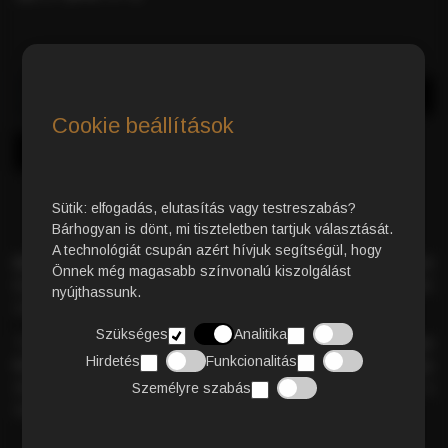
Azonnali Vásárlás
Kosárba
Cookie beállítások
Sütik: elfogadás, elutasítás vagy testreszabás?
Bárhogyan is dönt, mi tiszteletben tartjuk választását.
A technológiát csupán azért hívjuk segítségül, hogy
Bio Classic 50% Arabica őrölt kávé
– gondosan összeállított
Önnek még magasabb színvonalú kiszolgálást
keverék, amely kiegyensúlyozott és telt ízélményt kínál minden
nyújthassunk.
csészében.
Szükséges
Analitika
Tökéletes harmóniát teremt a
gazdag aromák
, a
selymes
Hirdetés
Funkcionalitás
krémesség
és a testes karakter között. Intenzív ízvilága
minden kávézást különleges élménnyé varázsol, legyen szó a
Személyre szabás
reggeli indításról vagy egy napközbeni felfrissülésről.