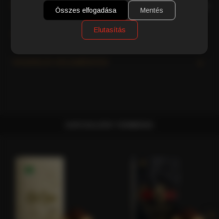
RÉSZLETES TERMÉKLEÍRÁS
Összes elfogadása
Mentés
Elutasítás
MI TESZI AZ OLASZ KÁVÉT KÜLÖNLEGESSÉ?
VÁSÁRLÓI VÉLEMÉNYEK
KAPCSOLÓDÓ TERMÉKEK