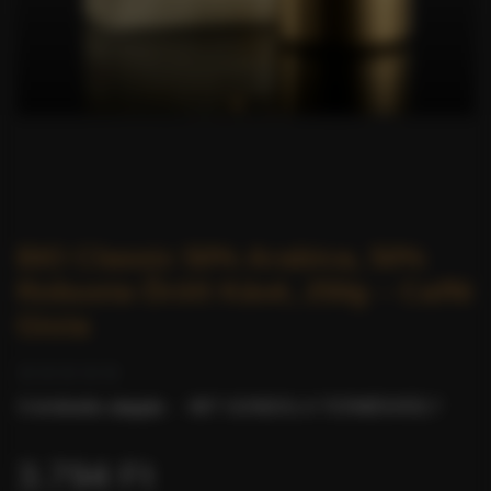
BIO Classic 50% Arabica, 50%
Robusta Őrölt Kávé, 250g – Caffè
Gioia
0 értékelés alapján.
-
MIT GONDOL A TERMÉKRŐL?
3.794 Ft