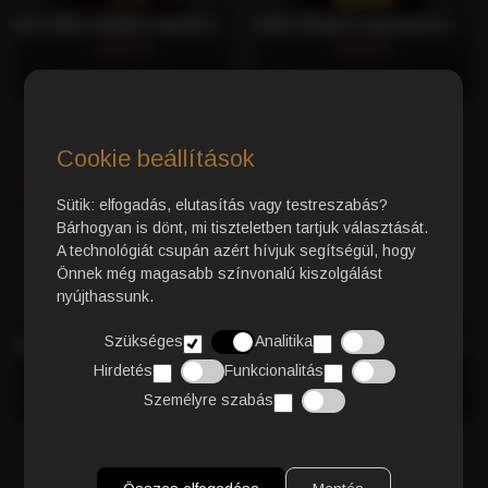
BIO 100% ARABICA NESPRESSO® KOMPATIBILIS KÁVÉKAPSZULA, 30 DB – CAFFÈ GIOIA
100% ARABICA NESPRESSO® KOMPATIBILIS KÁVÉKAPSZULA, 30 DB – CAFFÈ GIOIA
4.421 Ft
4.249 Ft
Azonnali Vásárlás
Azonnali Vásárlás
KÉSZLETHIÁNY
Cookie beállítások
Sütik: elfogadás, elutasítás vagy testreszabás?
Bárhogyan is dönt, mi tiszteletben tartjuk választását.
A technológiát csupán azért hívjuk segítségül, hogy
Önnek még magasabb színvonalú kiszolgálást
nyújthassunk.
Szükséges
Analitika
CLASSIC 50% ARABICA, 50% ROBUSTA NESPRESSO® KOMPATIBILIS KÁVÉKAPSZULA, 30 DB – CAFFÈ GIOIA
STRONG 100% ROBUSTA NESPRESSO® KOMPATIBILIS KÁVÉKAPSZULA, 30 DB – CAFFÈ GIOIA
3.731 Ft
3.472 Ft
Hirdetés
Funkcionalitás
Személyre szabás
Azonnali Vásárlás
Azonnali Vásárlás