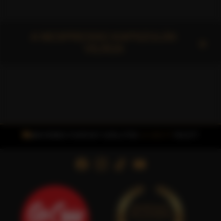
A NESPRESSO KAPSZULÁK
VILÁGA
INGYENES FOXPOST SZÁLLÍTÁS
15.000 FT
FELETT