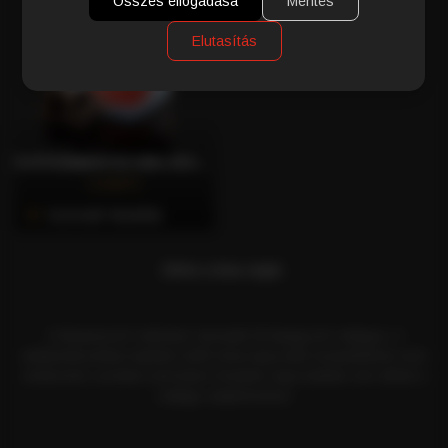
Összes elfogadása
Mentés
Elutasítás
KOFFEINMENTES 80% ARABICA, 20% ROBUSTA NESPRESSO® KOMPATIBILIS KÁVÉKAPSZULA, 30 DB – CAFFÈ GIOIA
4.249 Ft
Azonnali Vásárlás
Elérte a lista végét.
A Nespresso® márkanév harmadik fél bejegyzett védjegye. A
webáruházunkban kapható Caffè Gioia kapszulák kompatibilisek ezen
rendszerrel, azonban semmilyen hivatalos kapcsolatban nem állnak a
védjegy tulajdonosával.