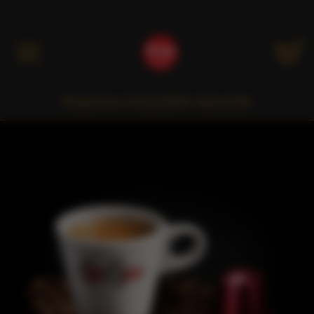
Kategóriák
Nespresso kompatibilis kapszulák