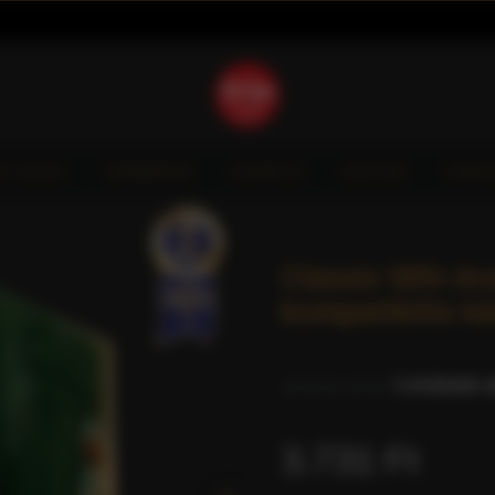
È GIOIA
TERMÉKEK
HORECA
AKCIÓK
VIDE
Classic 50% Ar
kompatibilis ká
0 értékelés a
3.731 Ft