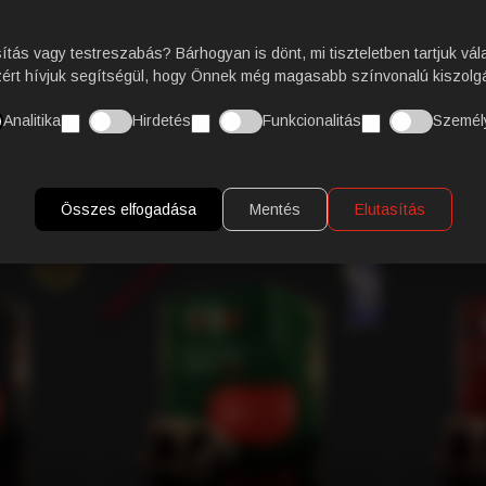
sítás vagy testreszabás? Bárhogyan is dönt, mi tiszteletben tartjuk vál
VÁSÁRLÓI VÉLEMÉNY
zért hívjuk segítségül, hogy Önnek még magasabb színvonalú kiszolgá
Analitika
Hirdetés
Funkcionalitás
Személ
KAPCSOLÓDÓ TERMÉKEK
Összes elfogadása
Mentés
Elutasítás
KÉSZLETHIÁNY