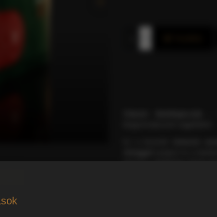
Kosárba
Classic kávékapszula
– 5
kiegyensúlyozott reggelekért.
Ez a keverék
intenzív ar
réteggel
nyűgözi le a kávéke
elnyerte a
Superior Taste A
 DÍJ!
RÉSZLETES TERM
ások
MI TESZI AZ OLASZ K