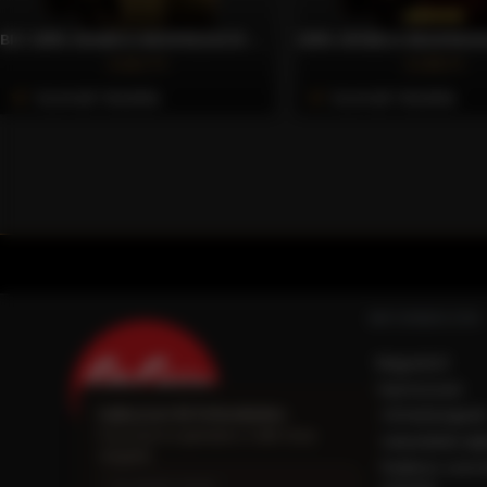
BIO 100% ARABICA NESPRESSO® KOMPATIBILIS KÁVÉKAPSZULA, 30 DB – CAFFÈ GIOIA
4.421 Ft
4.249 Ft
Azonnali Vásárlás
Azonnali Vásárlás
INFORMÁCIÓK
Magunkról
Impresszum
Iratkozzon fel hírlevelünkre
Elérhetőségein
Friss hírek és ajánlatok a Caffè Gioia
Adatvédelmi táj
világából.
Általános szerz