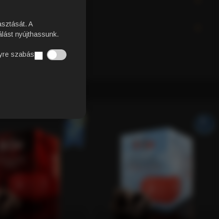
asztását. A
EK
lást nyújthassunk.
yre szabás