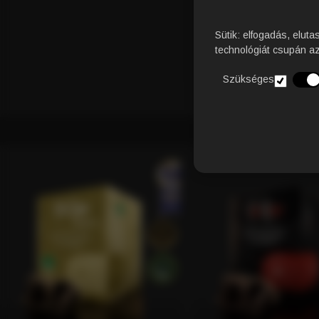
Sütik: elfogadás, eluta
technológiát csupán a
Szükséges