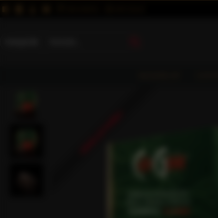
MAGUNKRÓL
KAPCSOLAT
Kategóriák
KEZDŐLAP
CAFF
KÉSZLETHIÁNY