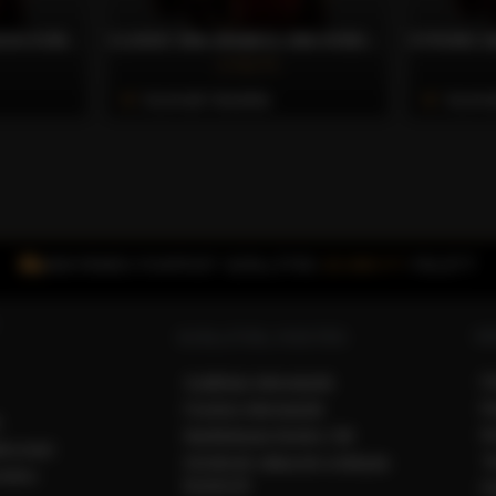
100% ARABICA NESPRESSO® KOMPATIBILIS KÁVÉKAPSZULA, 30 DB – CAFFÈ GIOIA
CLASSIC 50% ARABICA, 50% ROBUSTA NESPRESSO® KOMPATIBILIS KÁVÉKAPSZULA, 30 DB – CAFFÈ GIOIA
3.731 Ft
Azonnali Vásárlás
Azonna
INGYENES FOXPOST SZÁLLÍTÁS
15.000 FT
FELETT
VÁ
SZÁLLÍTÁS, FIZETÉS
F
Szállítási információk
R
Fizetési információk
k
R
Bankkártyás fizetés CIB
ékoztató
T
Kérdések válaszok a kártyás
ődési
fizetésről
Fi