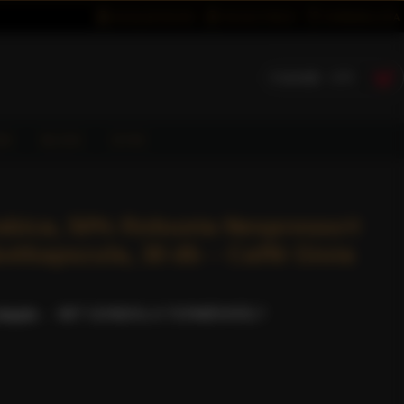
BEJELENTKEZÉS
REGISZTRÁCIÓ
KÍVÁNSÁGLISTA
0 termék - 0 Ft
ÓK
BLOG
GYIK
abica, 50% Robusta Nespresso®
vékapszula, 30 db – Caffè Gioia
lapján.
-
MIT GONDOL A TERMÉKRŐL?