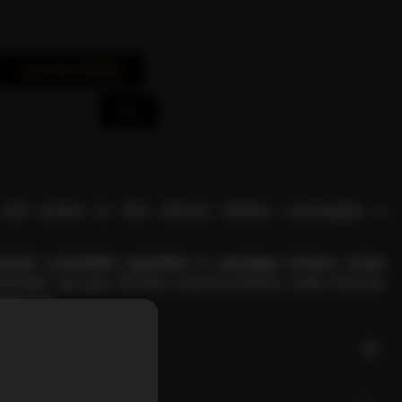
Azonnali Vásárlás
0% Arabica és 50% Robusta tökéletes összhangban a
omával, csokoládés jegyekkel
és
gazdagon krémes crema
dvelőket. Egy igazi dél-olasz eszpresszóélmény, amely 2020-ban
ward
díjat.
ÉKLEÍRÁS
ÁVÉT KÜLÖNLEGESSÉ?