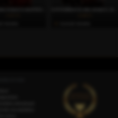
STRONG 100% ROBUSTA NESPRESSO® KOMPATIBILIS KÁVÉKAPSZULA, 30 DB – CAFFÈ GIOIA
KOFFEINMENTES 80% ARABICA, 20% ROBUSTA NESPRESSO® KOMPATIBILIS KÁVÉKAPSZULA, 30 DB – CAFFÈ GIOIA
3.472 Ft
4.249 Ft
li Vásárlás
Azonnali Vásárlás
SÁRLÓI FIÓK
iókom
egisztráció
endelési előzmények
ermék visszaküldése
ók törlése