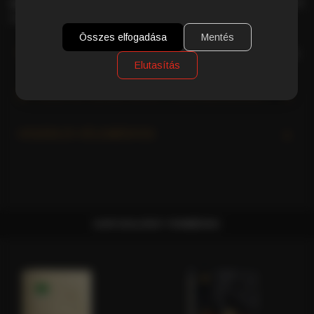
gyümölcsök
harmóniája minden kortyban igazi ínyenc élményt
nyújt.
Összes elfogadása
Mentés
RÉSZLETES TERMÉKLEÍRÁS
Elutasítás
MI TESZI AZ OLASZ KÁVÉT KÜLÖNLEGESSÉ?
VÁSÁRLÓI VÉLEMÉNYEK
KAPCSOLÓDÓ TERMÉKEK