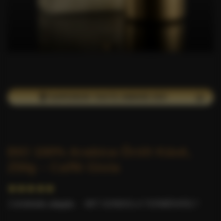
🏆 SUPERIOR TASTE AWARD DÍJ!
BIO 100% Arabica Őrölt Kávé,
250g – Caffè Gioia
2 értékelés alapján.
-
MIT GONDOL A TERMÉKRŐL?