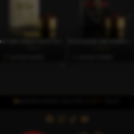
BIO 100% ARABICA ŐRÖLT KÁVÉ, 250G – CAFFÈ GIOIA
BLACK BLEND 100% ARABICA ŐRÖLT KÁVÉ, 250G – CAFFÈ GIOIA
4.263 Ft
2.760 Ft
Azonnali Vásárlás
Azonnali Vásárlás
INGYENES FOXPOST SZÁLLÍTÁS
15.000 FT
FELETT