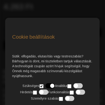
4.263 Ft
Azonnali Vásárlás
Kosárba
Cookie beállítások
Sütik: elfogadás, elutasítás vagy testreszabás?
Bárhogyan is dönt, mi tiszteletben tartjuk választását.
A technológiát csupán azért hívjuk segítségül, hogy
Önnek még magasabb színvonalú kiszolgálást
Kiváló minőségű őrölt kávé
– Peru hegyvidéki,
nyújthassunk.
biogazdálkodásból
származó kávészemekből, az olasz
kávéhagyományok szellemében.
Szükséges
Analitika
Ez a különleges keverék 2019-ben elnyerte a
Superior Taste
Hirdetés
Funkcionalitás
Award
díjat. Lágyan édes, aromás ízvilága, alacsony
Személyre szabás
koffeintartalma, valamint a
virágos jegyek és trópusi