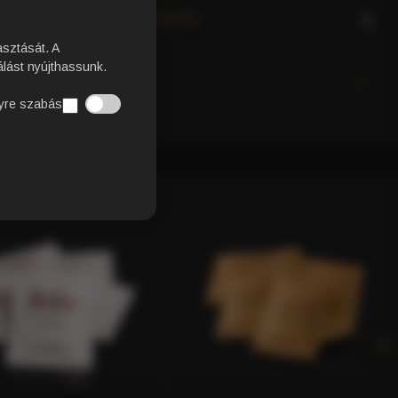
 (150 DB – DOBOZOS)
asztását. A
lást nyújthassunk.
EK
yre szabás