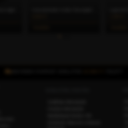
Cappuccinós porcelán csésze aljjal (200 ml) – Caffè Gioia
Csúszásmentes Ovális Felszolgáló Tálca (30x42 cm) – Caffè Gioia
4.500 Ft
1.350 Ft
Kosárba
Kosárba
INGYENES FOXPOST SZÁLLÍTÁS
15.000 FT
FELETT
VÁ
SZÁLLÍTÁS, FIZETÉS
F
Szállítási információk
R
Fizetési információk
k
R
Bankkártyás fizetés CIB
ékoztató
T
Kérdések válaszok a kártyás
ődési