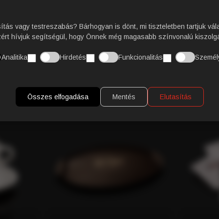
NYERS NÁDCUKOR
sítás vagy testreszabás? Bárhogyan is dönt, mi tiszteletben tartjuk vál
zért hívjuk segítségül, hogy Önnek még magasabb színvonalú kiszolgá
VÁSÁRLÓI VÉLEMÉNY
Analitika
Hirdetés
Funkcionalitás
Személ
KAPCSOLÓDÓ TERMÉKEK
Összes elfogadása
Mentés
Elutasítás