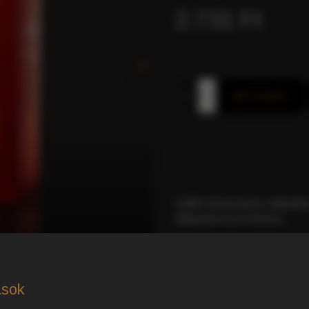
2.731 Ft
Kosárba
Caffé Gioia nyers nádcuko
dobozos
kiszerelésben.
Ez az eredeti „zucchero di
ízével
tökéletesen kiegész
egyenként 5g-os tasako
ások
köszönhetően
rendezett és 