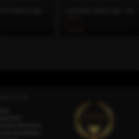
Logózott Fehér Kristálycukor (5g) – Caffè Gioia
Logózott Nyers Nádcukor (5g) – Caffè Gioia
1.600 Ft
Kosárba
SÁRLÓI FIÓK
iókom
egisztráció
endelési előzmények
ermék visszaküldése