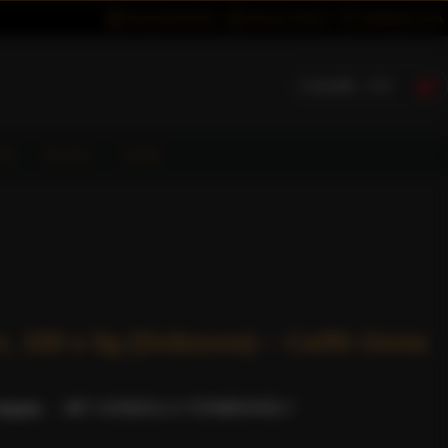
BEJELENTKEZÉS
REGISZTRÁCIÓ
KÍVÁNSÁGLISTA
0 termék - 0 Ft
ÓK
BLOG
GYIK
, 150 x 5g (Dobozos) – Caffè Gioia
lapján.
-
MIT GONDOL A TERMÉKRŐL?