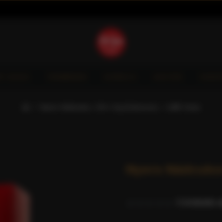
È GIOIA
TERMÉKEK
HORECA
AKCIÓK
VIDE
Nyers Nádcukor, 150 x 5g (Dobozos) – Caffè Gioia
Nyers Nádcukor
0 értékelés a