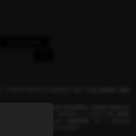
Azonnali Vásárlás
r
– Prémium minőség és autentikus olasz ízvilág
elegáns, gyári
 canna grezzo”
természetesen karamelles, enyhén melaszos
íti a kávékülönlegességek karakterét. A csomag
150 darab,
t
tartalmaz, amely nemcsak
higiénikus
, de a doboznak
professzionális
megjelenést is biztosít.