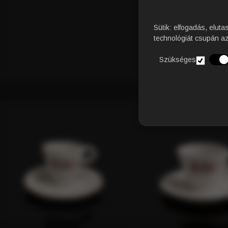
Sütik: elfogadás, eluta
technológiát csupán a
Szükséges