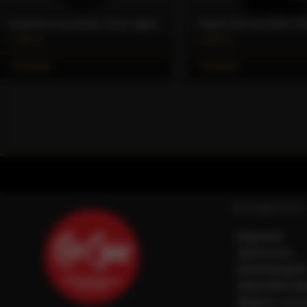
Eszpresszós porcelán csésze aljjal (40 ml) – Caffè Gioia
1.400 Ft
1.400 Ft
Kosárba
Kosárba
INFORMÁCIÓK
Magunkról
Impresszum
Elérhetőségein
Adatvédelmi táj
Általános szerz