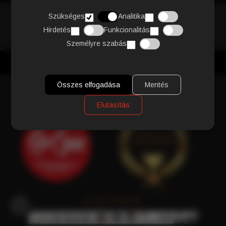
Szükséges
Analitika
Hirdetés
Funkcionalitás
Személyre szabás
INGYENES FOXPOST SZÁLLÍTÁS
15.000 FT
FELETT
Összes elfogadása
Mentés
Elutasítás
© 2026 Pods Kft.