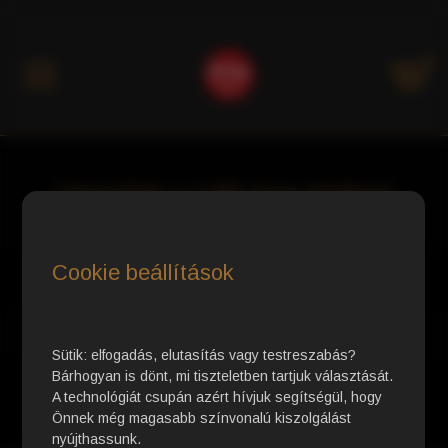
Kategóriák
Üdvözöljük a Caffè Gioia Klubban!
Fedezze fel az igazi olasz eszpresszó világát!
Cookie beállítások
Sütik: elfogadás, elutasítás vagy testreszabás?
Bárhogyan is dönt, mi tiszteletben tartjuk választását.
A technológiát csupán azért hívjuk segítségül, hogy
Önnek még magasabb színvonalú kiszolgálást
nyújthassunk.