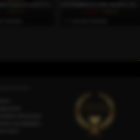
STRONG 100% ROBUSTA DOLCE GUSTO® KOMPATIBILIS KÁVÉKAPSZULA, 10 DB – CAFFÈ GIOIA
KOFFEINMENTES 80% ARABICA, 20% ROBUSTA DOLCE GUSTO® KOMPATIBILIS KÁVÉKAPSZULA, 10 DB – CAFFÈ GIOIA
1.367 Ft
1.275 Ft
1.623 Ft
li Vásárlás
Azonnali Vásárlás
SÁRLÓI FIÓK
iókom
egisztráció
endelési előzmények
ermék visszaküldése
ók törlése