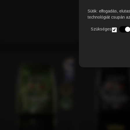
Sütik: elfogadás, eluta
technológiát csupán a
Szükséges