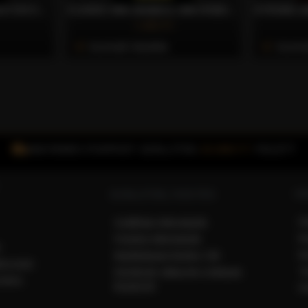
100% ARABICA DOLCE GUSTO® KOMPATIBILIS KÁVÉKAPSZULA, 10 DB – CAFFÈ GIOIA
CLASSIC 50% ARABICA, 50% ROBUSTA DOLCE GUSTO® KOMPATIBILIS KÁVÉKAPSZULA, 10 DB – CAFFÈ GIOIA
1.452 Ft
Azonnali Vásárlás
Azonna
INGYENES FOXPOST SZÁLLÍTÁS
15.000 FT
FELETT
VÁ
SZÁLLÍTÁS, FIZETÉS
F
Szállítási információk
R
Fizetési információk
k
R
Bankkártyás fizetés CIB
ékoztató
T
Kérdések válaszok a kártyás
ődési
fizetésről
Fi