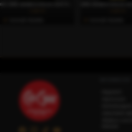
BIO 100% ARABICA DOLCE GUSTO® KOMPATIBILIS KÁVÉKAPSZULA, 10 DB – CAFFÈ GIOIA
1.922 Ft
1.623 Ft
Azonnali Vásárlás
Azonnali Vásárlás
INFORMÁCIÓK
Magunkról
Impresszum
Elérhetőségein
Adatvédelmi táj
Általános szerz
feltételek