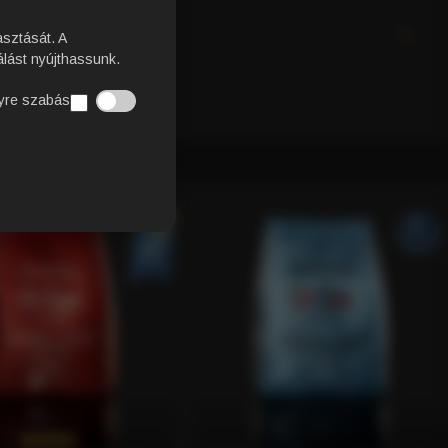
EK
asztását. A
lást nyújthassunk.
yre szabás