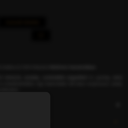
Azonnali Vásárlás
 Arabica és 50% Robusta
tökéletes harmóniában
.
rék
intenzív, aromás, csokoládés jegyekkel
és gazdag,
sűrű
l a kávékedvelőket. Egy hamisítatlan dél-olasz eszpresszó, amely
kélkedhet.
ÉKLEÍRÁS
ÁVÉT KÜLÖNLEGESSÉ?