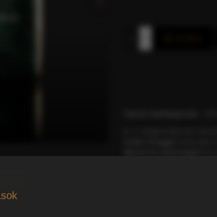
Kosárba
Classic kávékapszula
– 50%
Ez a kiegyensúlyozott keve
crema réteggel
varázsolja e
díjnyertes minőséggel
büsz
 DÍJ!
RÉSZLETES TERM
ások
MI TESZI AZ OLASZ K