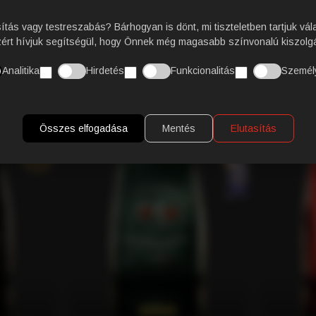
VÁSÁRLÓI VÉLEMÉNY
sítás vagy testreszabás? Bárhogyan is dönt, mi tiszteletben tartjuk vál
zért hívjuk segítségül, hogy Önnek még magasabb színvonalú kiszolgá
Analitika
Hirdetés
Funkcionalitás
Személ
KAPCSOLÓDÓ TERMÉKEK
Összes elfogadása
Mentés
Elutasítás