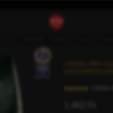
È GIOIA
TERMÉKEK
HORECA
AKCIÓK
VIDE
Classic 50% Ar
kompatibilis ká
3 értékelés a
1.452 Ft