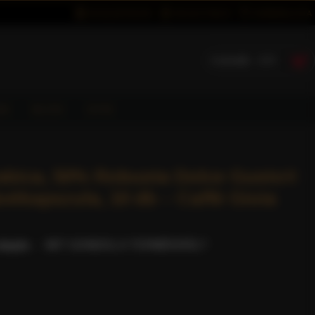
BEJELENTKEZÉS
REGISZTRÁCIÓ
KÍVÁNSÁGLISTA
0 termék - 0 Ft
ÓK
BLOG
GYIK
abica, 50% Robusta Dolce Gusto®
vékapszula, 10 db – Caffè Gioia
lapján.
-
MIT GONDOL A TERMÉKRŐL?