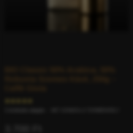
BIO Classic 50% Arabica, 50%
Robusta Szemes Kávé, 250g –
Caffè Gioia
5 értékelés alapján.
-
MIT GONDOL A TERMÉKRŐL?
3.700 Ft