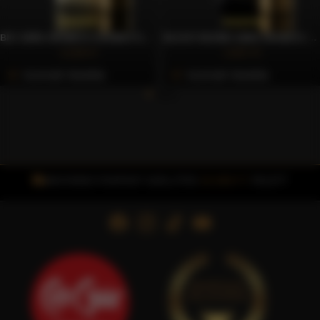
BIO 100% ARABICA SZEMES KÁVÉ, 250G – CAFFÈ GIOIA
BLACK BLEND 100% ARABICA SZEMES KÁVÉ, 250G – CAFFÈ GIOIA
4.169 Ft
2.837 Ft
Azonnali Vásárlás
Azonnali Vásárlás
INGYENES FOXPOST SZÁLLÍTÁS
15.000 FT
FELETT