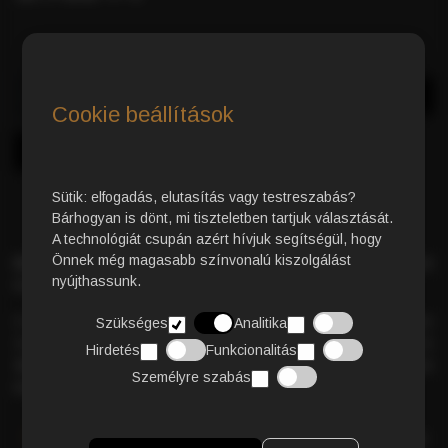
Azonnali Vásárlás
Kosárba
Cookie beállítások
Sütik: elfogadás, elutasítás vagy testreszabás?
Bárhogyan is dönt, mi tiszteletben tartjuk választását.
A technológiát csupán azért hívjuk segítségül, hogy
Önnek még magasabb színvonalú kiszolgálást
Bio Classic 50% Arabica
szemes kávé – gondosan megalkotott
nyújthassunk.
keverék a kiegyensúlyozott és harmonikus ízélményért.
A
testesség
, a
gazdag aromák
és a
krémes állag
tökéletes
Szükséges
Analitika
összhangban találkoznak ebben a kávéban. Intenzív ízvilága és
Hirdetés
Funkcionalitás
telt karaktere
minden csészében különleges, prémium
Személyre szabás
kávéélményt biztosít.
RÉSZLETES TERMÉKLEÍRÁS