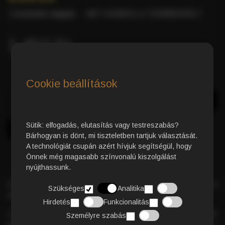
3 értékelés alapján.
-
MIT GONDOL A TERMÉKRŐL?
1.452 Ft
Cookie beállítások
Azonnali Vásárlás
Kosárba
Sütik: elfogadás, elutasítás vagy testreszabás?
Bárhogyan is dönt, mi tiszteletben tartjuk választását.
A technológiát csupán azért hívjuk segítségül, hogy
Önnek még magasabb színvonalú kiszolgálást
nyújthassunk.
Classic kávékapszula
– 50% Arabica és 50% Robusta
Szükséges
Analitika
tökéletes harmóniában
.
Hirdetés
Funkcionalitás
Ez a kiegyensúlyozott keverék
intenzív, aromás, csokoládés
Személyre szabás
jegyekkel
és gazdag,
sűrű crema réteggel
varázsolja el a