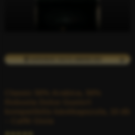
🏆 SUPERIOR TASTE AWARD DÍJ!
Classic 50% Arabica, 50%
Robusta Dolce Gusto®
kompatibilis kávékapszula, 10 db
– Caffè Gioia