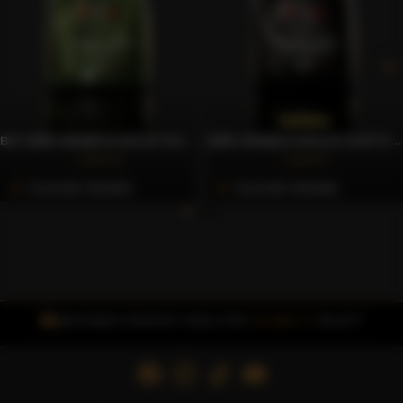
BIO 100% ARABICA DOLCE GUSTO® KOMPATIBILIS KÁVÉKAPSZULA, 10 DB – CAFFÈ GIOIA
100% ARABICA DOLCE GUSTO® KOMPATIBILIS KÁVÉKAPSZULA, 10 DB – CAFFÈ GIOIA
1.922 Ft
1.623 Ft
Azonnali Vásárlás
Azonnali Vásárlás
INGYENES FOXPOST SZÁLLÍTÁS
15.000 FT
FELETT