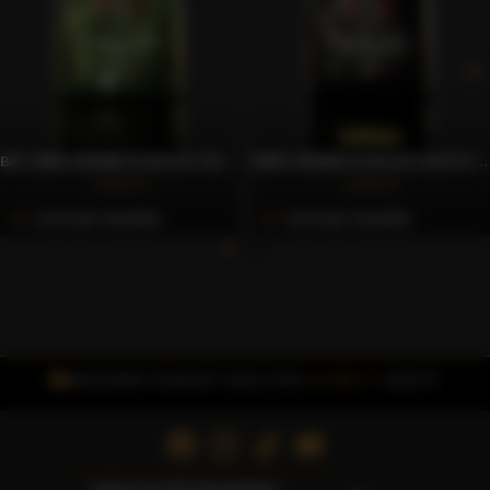
BIO 100% ARABICA DOLCE GUSTO® KOMPATIBILIS KÁVÉKAPSZULA, 10 DB – CAFFÈ GIOIA
100% ARABICA DOLCE GUSTO® KOMPATIBILIS KÁVÉKAPSZULA, 10 DB – CAFFÈ GIOIA
1.922 Ft
1.623 Ft
Azonnali Vásárlás
Azonnali Vásárlás
INGYENES FOXPOST SZÁLLÍTÁS
15.000 FT
FELETT