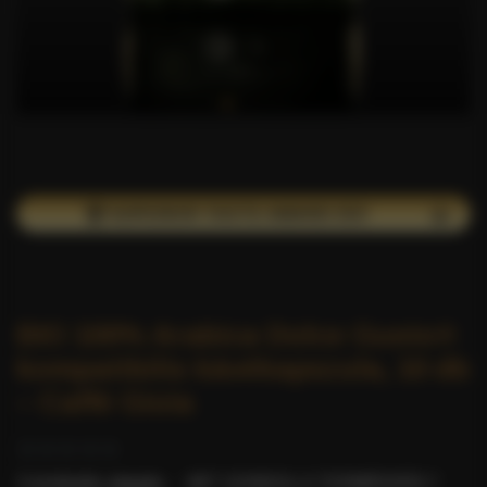
🏆 SUPERIOR TASTE AWARD DÍJ!
BIO 100% Arabica Dolce Gusto®
kompatibilis kávékapszula, 10 db
– Caffè Gioia
0 értékelés alapján.
-
MIT GONDOL A TERMÉKRŐL?