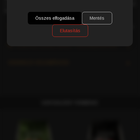
a
kellemes savasság
tökéletesen harmonikus ízélményt
biztosít.
Összes elfogadása
Mentés
RÉSZLETES TERMÉKLEÍRÁS
Elutasítás
MI TESZI AZ OLASZ KÁVÉT KÜLÖNLEGESSÉ?
VÁSÁRLÓI VÉLEMÉNYEK
KAPCSOLÓDÓ TERMÉKEK