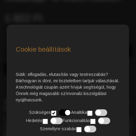
1.922 Ft
Cookie beállítások
Azonnali Vásárlás
Kosárba
Sütik: elfogadás, elutasítás vagy testreszabás?
Bárhogyan is dönt, mi tiszteletben tartjuk választását.
A technológiát csupán azért hívjuk segítségül, hogy
Önnek még magasabb színvonalú kiszolgálást
nyújthassunk.
Superior Taste Award
díjas prémium minőségű kávé –
kivételes ízvilág és tudatosság minden csészében.
Szükséges
Analitika
A tisztán
ökológiai gazdálkodásból
származó, gondosan
Hirdetés
Funkcionalitás
válogatott szemek az Arabica kávéra jellemző
lágy, édeskés és
Személyre szabás
gyümölcsös aromát
nyújtják. Az
alacsony koffeintartalom
és