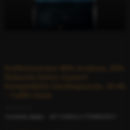
Koffeinmentes 80% Arabica, 20%
Robusta Dolce Gusto®
kompatibilis kávékapszula, 10 db
– Caffè Gioia
0 értékelés alapján.
-
MIT GONDOL A TERMÉKRŐL?