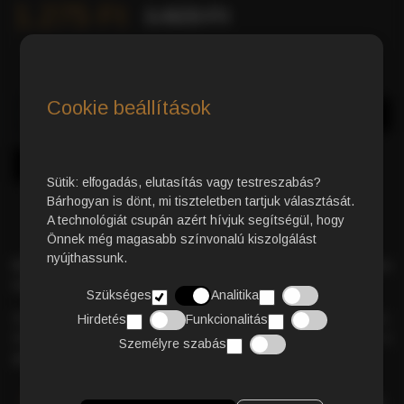
1.275 Ft
1.623 Ft
Cookie beállítások
Azonnali Vásárlás
Kosárba
Sütik: elfogadás, elutasítás vagy testreszabás?
Bárhogyan is dönt, mi tiszteletben tartjuk választását.
A technológiát csupán azért hívjuk segítségül, hogy
Önnek még magasabb színvonalú kiszolgálást
nyújthassunk.
Koffeinmentes kávékapszula
– 80% Arabica és 20% Robusta
kávé
harmonikus keveréke
.
Szükséges
Analitika
Az Arabica túlsúlya
lágy, enyhén savas ízvilágot
eredményez,
Hirdetés
Funkcionalitás
míg a Robusta
bársonyos crema réteget
biztosít. Élvezd a
Személyre szabás
gazdag kávéélményt
minimális koffeintartalommal
!
RÉSZLETES TERMÉKLEÍRÁS