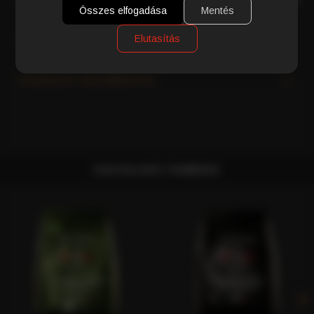
Összes elfogadása
Mentés
Elutasítás
MI TESZI AZ OLASZ KÁVÉT KÜLÖNLEGESSÉ?
VÁSÁRLÓI VÉLEMÉNYEK
KAPCSOLÓDÓ TERMÉKEK