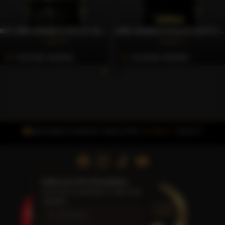
BIO 100% ARABICA DOLCE GUSTO® KOMPATIBILIS KÁVÉKAPSZULA, 10 DB – CAFFÈ GIOIA
100% ARABICA DOLCE GUSTO® KOMPATIBILIS KÁVÉKAPSZULA, 10 DB – CAFFÈ GIOIA
1.922 Ft
1.623 Ft
Azonnali Vásárlás
Azonnali Vásárlás
INGYENES FOXPOST SZÁLLÍTÁS
15.000 FT
FELETT
Iratkozzon fel hírlevelünkre
Friss hírek és ajánlatok a Caffè Gioia
világából.