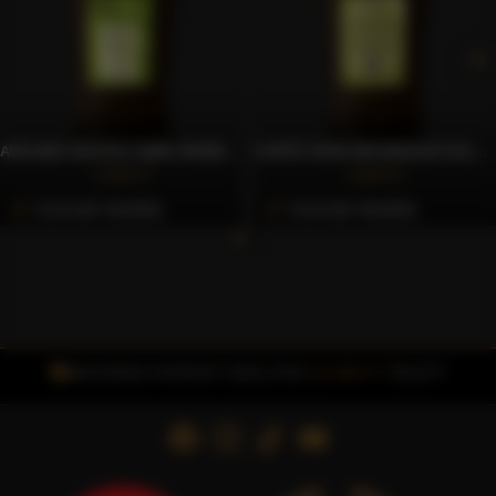
AVELINO SACACA 100% ARABICA SZEMES KÁVÉ, 200G – CAFFÈ GIOIA
CAFFÈ GIOIA NICARAGUA KILAMBÉ 100% ARABICA SZEMES KÁVÉ, 200 G
4.460 Ft
4.830 Ft
Azonnali Vásárlás
Azonnali Vásárlás
INGYENES FOXPOST SZÁLLÍTÁS
15.000 FT
FELETT