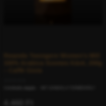
Rwanda Twongere Women's Mill
100% Arabica Szemes Kávé, 200g
– Caffè Gioia
0 értékelés alapján.
-
MIT GONDOL A TERMÉKRŐL?
4.460 Ft