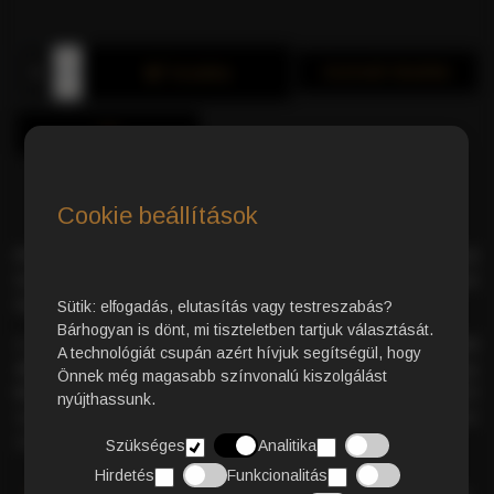
Azonnali Vásárlás
Kosárba
Cookie beállítások
Prémium minőségű Arabica kávépárna
– kifinomult
kávéélmény a közép-amerikai és dél-afrikai ültetvények
legjavából.
Sütik: elfogadás, elutasítás vagy testreszabás?
Bárhogyan is dönt, mi tiszteletben tartjuk választását.
A gondosan válogatott szemek és a
hagyományos pörkölési
A technológiát csupán azért hívjuk segítségül, hogy
eljárás
garantálják a kivételes minőséget. Az eredmény egy
Önnek még magasabb színvonalú kiszolgálást
krémes, finom testű kávé
, amelyben az enyhén érzékelhető
nyújthassunk.
savasság elegánsan egészíti ki a
gazdag ízprofilt
minden
csészében.
Szükséges
Analitika
Hirdetés
Funkcionalitás