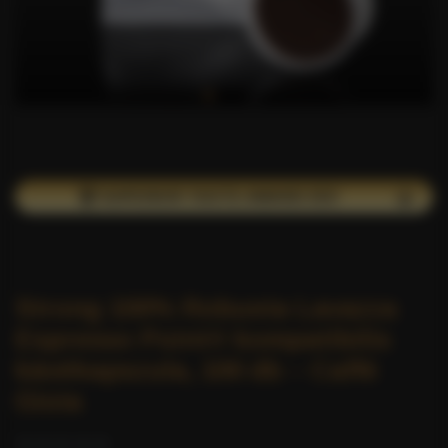
🏆 SUPERIOR TASTE AWARD DÍJ!
Strong 100% Robusta Lavazza
Espresso Point® kompatibilis
kávékapszula, 100 db – Caffè
Gioia