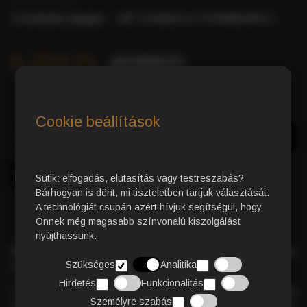
0 értékelés alapján.
-
MIT GONDOL A TERMÉKRŐL?
8.224 Ft
10.994 Ft
Cookie beállítások
Azonnali Vásárlás
Kosárba
Sütik: elfogadás, elutasítás vagy testreszabás?
Bárhogyan is dönt, mi tiszteletben tartjuk választását.
A technológiát csupán azért hívjuk segítségül, hogy
Önnek még magasabb színvonalú kiszolgálást
nyújthassunk.
Strong kávékapszula
–
100% Robusta kávé
,
Szükséges
Analitika
kompromisszumok nélkül.
Hirdetés
Funkcionalitás
A Robusta szemek
intenzív, telt ízt
,
magas koffeintartalmat
Személyre szabás
és
rendkívül sűrű, gazdag crema réteget
biztosítanak, amely