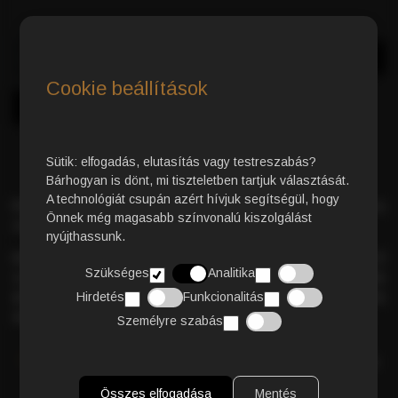
Azonnali Vásárlás
Kosárba
Cookie beállítások
Sütik: elfogadás, elutasítás vagy testreszabás?
Bárhogyan is dönt, mi tiszteletben tartjuk választását.
A technológiát csupán azért hívjuk segítségül, hogy
Prémium minőségű 100% Arabica
szemes kávé – tiszta
Önnek még magasabb színvonalú kiszolgálást
elegancia minden szemben.
nyújthassunk.
Intenzív és telt ízű
kávé, amely jellegzetes karakteréről
Szükséges
Analitika
azonnal felismerhető. Finom,
édeskés, gyümölcsös
aromájával
Hirdetés
, alacsony koffeintartalmával és
Funkcionalitás
kellemes
savasságával
minden alkalommal garantált a prémium élmény.
Személyre szabás
RÉSZLETES TERMÉKLEÍRÁS
Összes elfogadása
Mentés