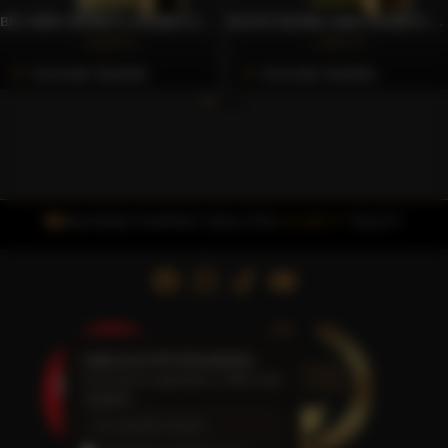
BIO 100% ARABICA SZEMES KÁVÉ, 250G – CAFFÈ GIOIA
BLACK BLEND 100% ARABICA SZEMES KÁVÉ, 250G – CAFFÈ GIOIA
4.169 Ft
2.837 Ft
Azonnali Vásárlás
Azonnali Vásárlás
INGYENES FOXPOST SZÁLLÍTÁS
15.000 FT
FELETT
Iratkozzon fel hírlevelünkre
Friss hírek és ajánlatok a Caffè Gioia
világából.