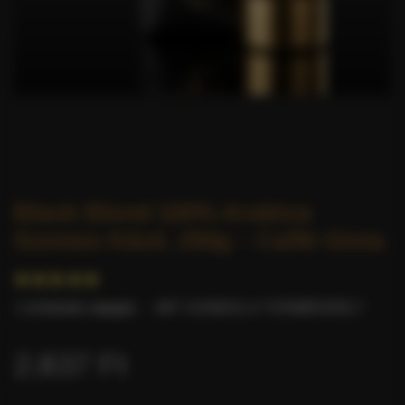
Black Blend 100% Arabica
Szemes Kávé, 250g – Caffè Gioia
1 értékelés alapján.
-
MIT GONDOL A TERMÉKRŐL?
2.837 Ft