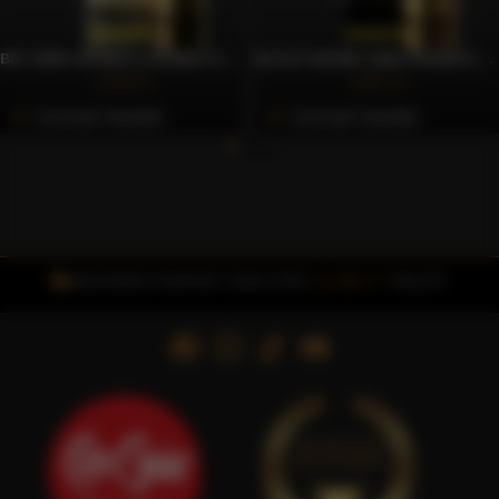
BIO 100% ARABICA SZEMES KÁVÉ, 250G – CAFFÈ GIOIA
BLACK BLEND 100% ARABICA SZEMES KÁVÉ, 250G – CAFFÈ GIOIA
4.169 Ft
2.837 Ft
Azonnali Vásárlás
Azonnali Vásárlás
INGYENES FOXPOST SZÁLLÍTÁS
15.000 FT
FELETT