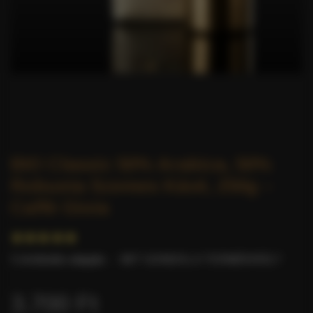
BIO Classic 50% Arabica, 50%
Robusta Szemes Kávé, 250g –
Caffè Gioia
5 értékelés alapján.
-
MIT GONDOL A TERMÉKRŐL?
3.700 Ft