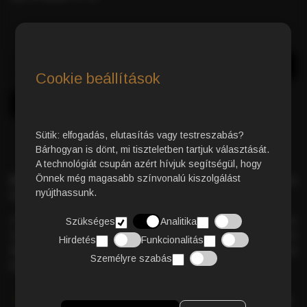
Azonnali Vásárlás
Kosárba
Cookie beállítások
Sütik: elfogadás, elutasítás vagy testreszabás?
Bárhogyan is dönt, mi tiszteletben tartjuk választását.
A technológiát csupán azért hívjuk segítségül, hogy
Önnek még magasabb színvonalú kiszolgálást
Bio Classic 50% Arabica
szemes kávé – gondosan megalkotott
nyújthassunk.
keverék a kiegyensúlyozott és harmonikus ízélményért.
A
testesség
, a
gazdag aromák
és a
krémes állag
tökéletes
Szükséges
Analitika
összhangban találkoznak ebben a kávéban. Intenzív ízvilága és
Hirdetés
Funkcionalitás
telt karaktere
minden csészében különleges, prémium
Személyre szabás
kávéélményt biztosít.
RÉSZLETES TERMÉKLEÍRÁS