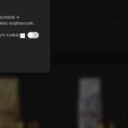
ÁVÉT KÜLÖNLEGESSÉ?
asztását. A
EK
lást nyújthassunk.
yre szabás