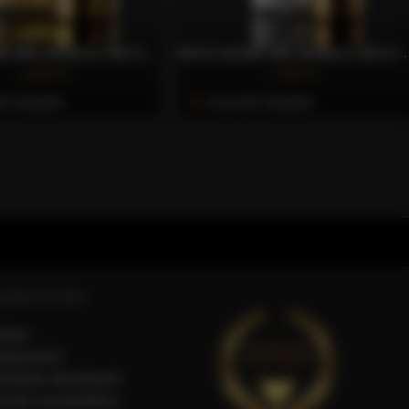
GOLD BLEND 80% ARABICA, 20% ROBUSTA SZEMES KÁVÉ, 250G – CAFFÈ GIOIA
WHITE BLEND 40% ARABICA, 60% ROBUSTA SZEMES KÁVÉ, 250G – CAFFÈ GIOIA
2.362 Ft
1.930 Ft
li Vásárlás
Azonnali Vásárlás
SÁRLÓI FIÓK
iókom
egisztráció
endelési előzmények
ermék visszaküldése