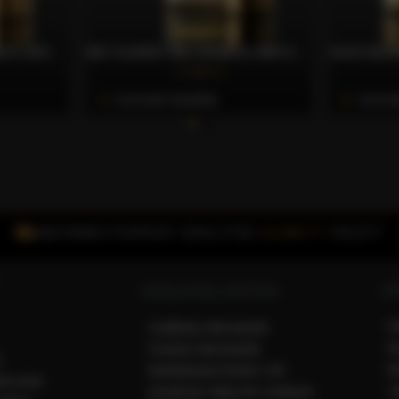
BLACK BLEND 100% ARABICA SZEMES KÁVÉ, 250G – CAFFÈ GIOIA
BIO CLASSIC 50% ARABICA, 50% ROBUSTA SZEMES KÁVÉ, 250G – CAFFÈ GIOIA
3.700 Ft
Azonnali Vásárlás
Azonna
INGYENES FOXPOST SZÁLLÍTÁS
15.000 FT
FELETT
VÁ
SZÁLLÍTÁS, FIZETÉS
F
Szállítási információk
R
Fizetési információk
k
R
Bankkártyás fizetés CIB
ékoztató
T
Kérdések válaszok a kártyás