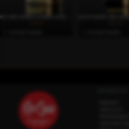
BIO 100% ARABICA SZEMES KÁVÉ, 250G – CAFFÈ GIOIA
4.169 Ft
2.837 Ft
Azonnali Vásárlás
Azonnali Vásárlás
INFORMÁCIÓK
Magunkról
Impresszum
Elérhetőségein
Adatvédelmi táj