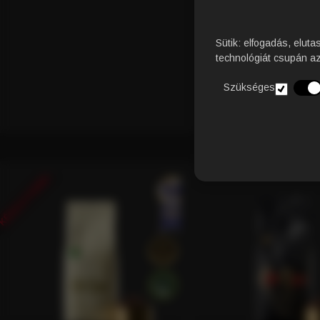
Sütik: elfogadás, eluta
technológiát csupán a
Szükséges
KÉSZLETHIÁNY