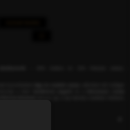
Azonnali Vásárlás
ávékeverék
– 80% Arabica és 20% Robusta arányú,
mnak köszönhetően
lágy és enyhén savas
, miközben telt ízvilágot
iztosítja a kávé
karakteres jegyeit
és a
bársonyos crema
offeintartalommal
párosul, így a nap bármely szakában tökéletes
ÉKLEÍRÁS