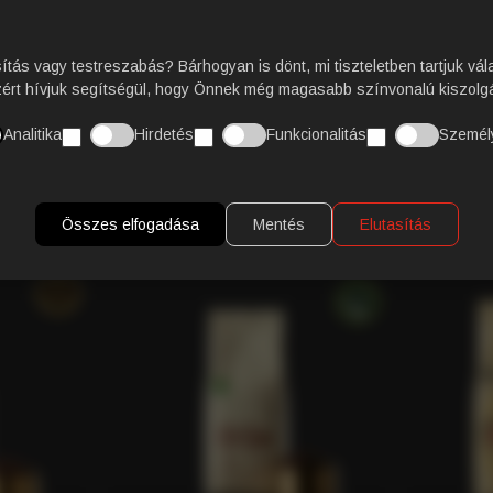
MI TESZI AZ OLASZ K
sítás vagy testreszabás? Bárhogyan is dönt, mi tiszteletben tartjuk vál
VÁSÁRLÓI VÉLEMÉNY
zért hívjuk segítségül, hogy Önnek még magasabb színvonalú kiszolgá
Analitika
Hirdetés
Funkcionalitás
Személ
Összes elfogadása
Mentés
Elutasítás
KAPCSOLÓDÓ TERMÉKEK