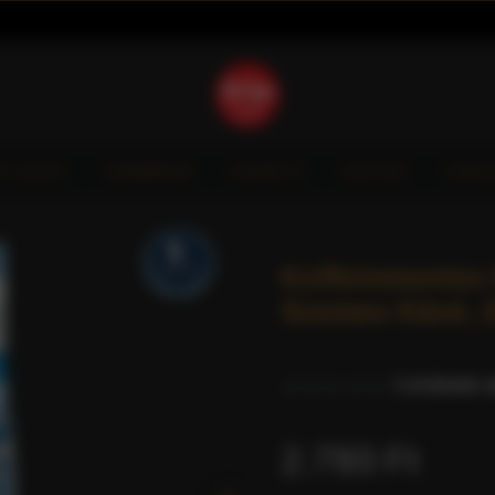
È GIOIA
TERMÉKEK
HORECA
AKCIÓK
VIDE
Koffeinmentes
Szemes Kávé, 2
0 értékelés a
2.793 Ft