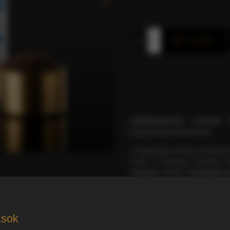
Kosárba
Koffeinmentes szemes k
kiegyensúlyozott élmény.
A magasabb Arabica tartalo
kínál. A Robusta tartalma b
réteget
. Mindez
minimális k
választás.
RÉSZLETES TERM
ások