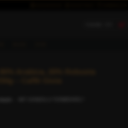
BEJELENTKEZÉS
REGISZTRÁCIÓ
KÍVÁNSÁGLISTA
0 termék - 0 Ft
ÓK
BLOG
GYIK
 80% Arabica, 20% Robusta
50g – Caffè Gioia
lapján.
-
MIT GONDOL A TERMÉKRŐL?