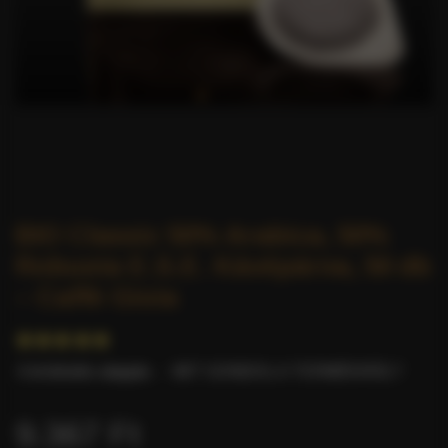
BIO Classic 50% Arabica, 50%
Robusta E.S.E. Kávépárna, 50 db
– Caffè Gioia
4 értékelés alapján.
-
MIT GONDOL A TERMÉKRŐL?
9.367 Ft