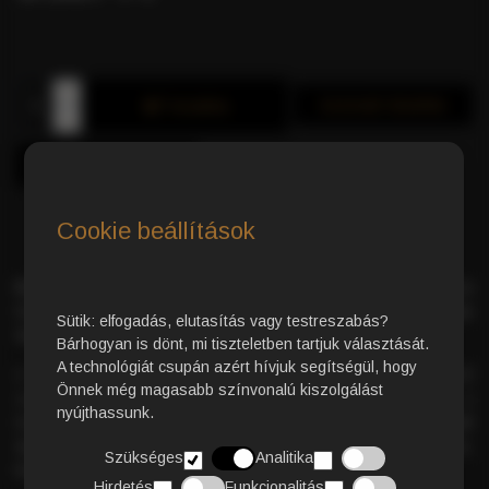
Azonnali Vásárlás
Kosárba
Cookie beállítások
Bio Classic kávépárna
– 50% Arabica és 50% Robusta
kávészemek harmonikus keveréke, kizárólag
organikus
Sütik: elfogadás, elutasítás vagy testreszabás?
termesztésből
.
Bárhogyan is dönt, mi tiszteletben tartjuk választását.
A technológiát csupán azért hívjuk segítségül, hogy
A szemek Dél-Amerika és Dél-Afrika hegyvidéki ültetvényeiről
Önnek még magasabb színvonalú kiszolgálást
származnak, ahol a természetes módszerek garantálják a
nyújthassunk.
tisztaságot. Az eredmény egy
gazdag crema és telt
testesség
, amely minden csészében megmutatkozik,
Szükséges
Analitika
felejthetetlen
biokávé-élményt
nyújtva.
Hirdetés
Funkcionalitás