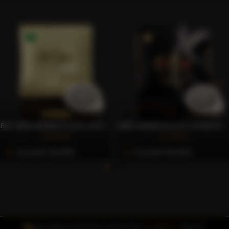
BIO 100% ARABICA E.S.E. KÁVÉPÁRNA, 50 DB – CAFFÈ GIOIA
100% ARABICA E.S.E. KÁVÉPÁRNA, 150 DB – CAFFÈ GIOIA
10.993 Ft
21.793 Ft
Azonnali Vásárlás
Azonnali Vásárlás
INGYENES FOXPOST SZÁLLÍTÁS
15.000 FT
FELETT