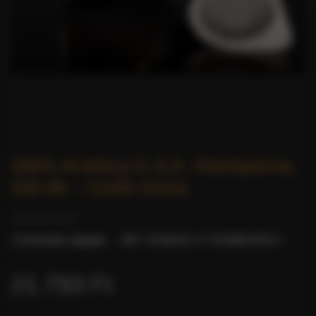
100% Arabica E.S.E. Kávépárna,
150 db – Caffè Gioia
0 értékelés alapján.
-
MIT GONDOL A TERMÉKRŐL?
21.793 Ft