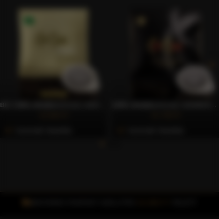
BIO 100% ARABICA E.S.E. KÁVÉPÁRNA, 50 DB – CAFFÈ GIOIA
100% ARABICA E.S.E. KÁVÉPÁRNA, 150 DB – CAFFÈ GIOIA
10.993 Ft
21.793 Ft
Azonnali Vásárlás
Azonnali Vásárlás
INGYENES FOXPOST SZÁLLÍTÁS
15.000 FT
FELETT