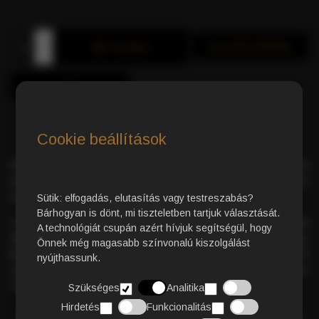
Azonnali Vásárlás
Kosárba
Cookie beállítások
Prémium minőségű Arabica kávépárna
– kifinomult
kávéélmény a közép-amerikai és dél-afrikai ültetvények
legjavából.
Sütik: elfogadás, elutasítás vagy testreszabás?
Bárhogyan is dönt, mi tiszteletben tartjuk választását.
A gondosan válogatott szemek és a
hagyományos pörkölési
A technológiát csupán azért hívjuk segítségül, hogy
eljárás
garantálják a kivételes minőséget. Az eredmény egy
Önnek még magasabb színvonalú kiszolgálást
krémes, finom testű kávé
, amelyben az enyhén érzékelhető
nyújthassunk.
savasság elegánsan egészíti ki a
gazdag ízprofilt
minden
csészében.
Szükséges
Analitika
Hirdetés
Funkcionalitás