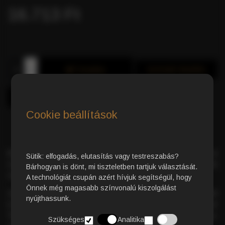
16.713 Ft
Azonnali Vásárlás
Kosárba
Cookie beállítások
Strong kávépárna
– karakteres kávéélmény kompromisszumok
Sütik: elfogadás, elutasítás vagy testreszabás?
nélkül, a legfinomabb
közép- és dél-afrikai Robusta
fajták
Bárhogyan is dönt, mi tiszteletben tartjuk választását.
válogatásából.
A technológiát csupán azért hívjuk segítségül, hogy
Önnek még magasabb színvonalú kiszolgálást
Ideális választás azoknak, akik az igazán
markáns kávét
nyújthassunk.
kedvelik. Kivételes minőségét a 2018-ban elnyert
Superior
Taste Award két aranycsillagos
minősítése is igazolja,
Szükséges
Analitika