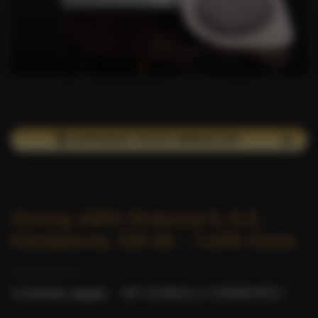
🏆 SUPERIOR TASTE AWARD DÍJ!
Strong 100% Robusta E.S.E.
Kávépárna, 150 db – Caffè Gioia
0 értékelés alapján.
-
MIT GONDOL A TERMÉKRŐL?