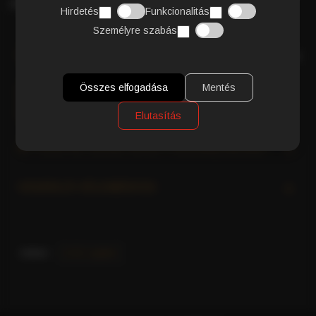
garantálva az erőteljes és emlékezetes ízélményt.
Hirdetés
Funkcionalitás
Személyre szabás
RÉSZLETES TERMÉKLEÍRÁS
Összes elfogadása
Mentés
E.S.E. KÁVÉPÁRNÁK: A CAFFÉ GIOIA
INNOVÁCIÓJA AZ AUTENTIKUS OLASZ
ESZPRESSZÓÉRT
Elutasítás
MI TESZI AZ OLASZ KÁVÉT KÜLÖNLEGESSÉ?
VÁSÁRLÓI VÉLEMÉNYEK
E.S.E. system
CÍMKÉK: