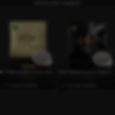
KAPCSOLÓDÓ TERMÉKEK
BIO 100% ARABICA E.S.E. KÁVÉPÁRNA, 50 DB – CAFFÈ GIOIA
100% ARABICA E.S.E. KÁVÉPÁRNA, 150 DB – CAFFÈ GIOIA
10.993 Ft
21.793 Ft
Azonnali Vásárlás
Azonnali Vásárlás