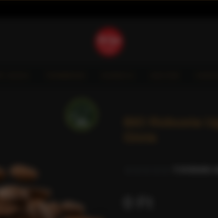
È GIOIA
TERMÉKEK
HORECA
AKCIÓK
VIDE
BIO Robusta Ug
Gioia
0 értékelés a
0 Ft