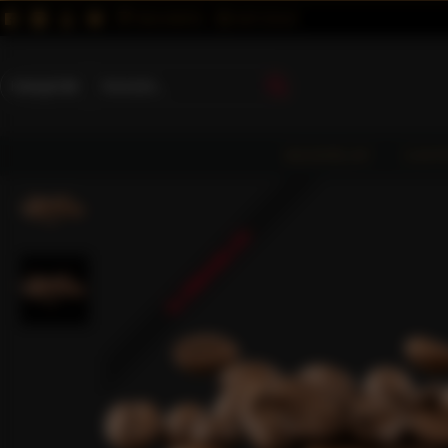
MAGUNKRÓL
KAPCSOLAT
Kategóriák
KEZDŐLAP
CAFF
ELŐRENDELÉS