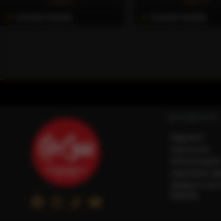
4.169 Ft
2.837 Ft
Azonnali Vásárlás
Azonnali Vásárlás
INFORMÁCIÓK
Magunkról
Impresszum
Elérhetőségein
Adatvédelmi táj
Általános szerz
feltételek