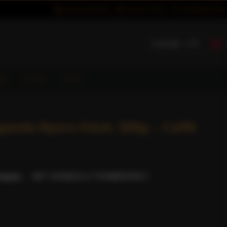
BEJELENTKEZÉS
REGISZTRÁCIÓ
KÍVÁNSÁGLISTA
0 termék - 0 Ft
ÓK
BLOG
GYIK
anda Nyers Kávé, 500g – Caffè
lapján.
-
MIT GONDOL A TERMÉKRŐL?