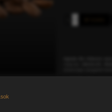
Kosárba
Uganda Bio Robusta nyer
szigorúan
ellenőrzött öko
mesterséges anyagoktól ment
A pörköletlen kávészemek fog
őrölve vagy mozsárral el
egészségtudatos fogyasztók 
kávét keresik 500g-os kiszere
ások