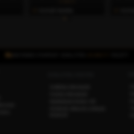
3.700 Ft
Azonnali Vásárlás
Azonna
INGYENES FOXPOST SZÁLLÍTÁS
15.000 FT
FELETT
VÁ
SZÁLLÍTÁS, FIZETÉS
F
Szállítási információk
R
Fizetési információk
k
R
Bankkártyás fizetés CIB
ékoztató
T
Kérdések válaszok a kártyás
ődési
fizetésről
Fi