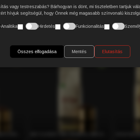
VÁSÁRLÓI VÉLEMÉNY
sítás vagy testreszabás? Bárhogyan is dönt, mi tiszteletben tartjuk vál
zért hívjuk segítségül, hogy Önnek még magasabb színvonalú kiszolgá
Analitika
Hirdetés
Funkcionalitás
Személ
KAPCSOLÓDÓ TERMÉKEK
Összes elfogadása
Mentés
Elutasítás
BLACK BLEND 100% ARABICA SZEMES KÁVÉ, 250G – CAFFÈ GIOIA
BIO CLASSIC 50% ARABICA, 50% ROBUSTA SZEMES KÁVÉ, 250G – CAFFÈ GIOIA