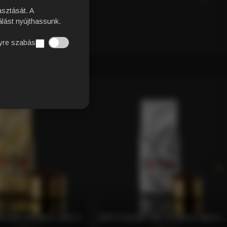
EK
asztását. A
lást nyújthassunk.
yre szabás
GOLD BLEND 80% ARABICA, 20% ROBUSTA SZEMES KÁVÉ, 250G – CAFFÈ GIOIA
WHITE BLEND 40% ARABICA, 60% ROBUSTA SZEMES KÁVÉ, 250G – CAFFÈ GIOIA