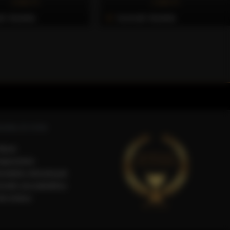
2.362 Ft
1.930 Ft
li Vásárlás
Azonnali Vásárlás
SÁRLÓI FIÓK
iókom
egisztráció
endelési előzmények
ermék visszaküldése
ók törlése