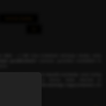
Azonnali Vásárlás
s kávé
– a Caffé Gioia kínálatának különleges darabja, amely
lógiai gazdálkodásból
származik, garantáltan kemikáliáktól és
esen.
yasztása egyfajta
teázáshoz hasonló szertartás
, amely házilag
őkészítve nyújt különleges élményt. Ideális választás az
számára, akik a
legmagasabb minőségű, vegyszermentes
zöld
lésben.