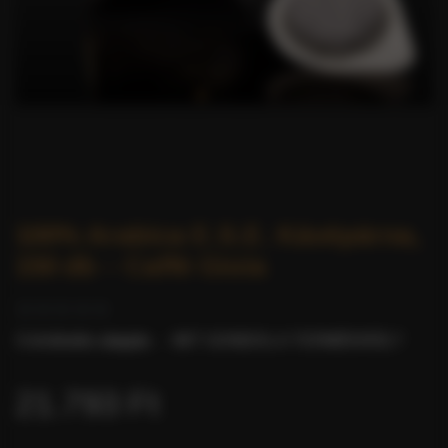
100% Arabica E.S.E. Kávépárna,
150 db – Caffè Gioia
0 értékelés alapján.
-
MIT GONDOL A TERMÉKRŐL?
21.793 Ft