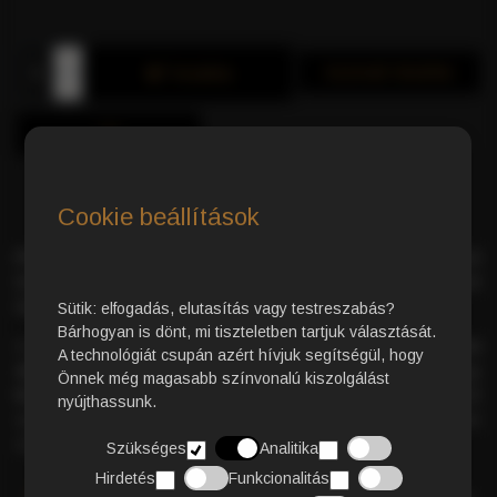
Azonnali Vásárlás
Kosárba
Cookie beállítások
Prémium minőségű Arabica kávépárna
– kifinomult
kávéélmény a közép-amerikai és dél-afrikai ültetvények
legjavából.
Sütik: elfogadás, elutasítás vagy testreszabás?
Bárhogyan is dönt, mi tiszteletben tartjuk választását.
A gondosan válogatott szemek és a
hagyományos pörkölési
A technológiát csupán azért hívjuk segítségül, hogy
eljárás
garantálják a kivételes minőséget. Az eredmény egy
Önnek még magasabb színvonalú kiszolgálást
krémes, finom testű kávé
, amelyben az enyhén érzékelhető
nyújthassunk.
savasság elegánsan egészíti ki a
gazdag ízprofilt
minden
csészében.
Szükséges
Analitika
Hirdetés
Funkcionalitás