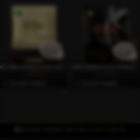
BIO 100% ARABICA E.S.E. KÁVÉPÁRNA, 50 DB – CAFFÈ GIOIA
100% ARABICA E.S.E. KÁVÉPÁRNA, 150 DB – CAFFÈ GIOIA
10.993 Ft
21.793 Ft
Azonnali Vásárlás
Azonnali Vásárlás
INGYENES FOXPOST SZÁLLÍTÁS
15.000 FT
FELETT