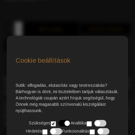
Azonnali Vásárlás
Kosárba
Cookie beállítások
Koffeinmentes kávépárna
– 80% Arabica és 20% Robusta
Sütik: elfogadás, elutasítás vagy testreszabás?
harmonikus kombinációja, amely kompromisszumok nélküli
Bárhogyan is dönt, mi tiszteletben tartjuk választását.
élményt nyújt.
A technológiát csupán azért hívjuk segítségül, hogy
Az Arabica
lágy, enyhén savas jegyeket
biztosít, míg a
Önnek még magasabb színvonalú kiszolgálást
Robusta gazdag,
selymes cremával
koronázza meg az italt.
nyújthassunk.
Élvezd a kifinomult kávé ízét
minimális koffeintartalommal
, a
Szükséges
Analitika
nap bármely szakában!
Hirdetés
Funkcionalitás