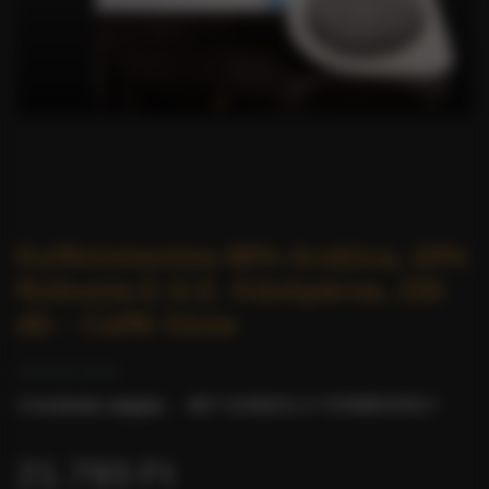
Koffeinmentes 80% Arabica, 20%
Robusta E.S.E. Kávépárna, 150
db – Caffè Gioia
0 értékelés alapján.
-
MIT GONDOL A TERMÉKRŐL?
21.793 Ft