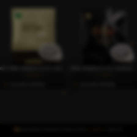
BIO 100% ARABICA E.S.E. KÁVÉPÁRNA, 50 DB – CAFFÈ GIOIA
100% ARABICA E.S.E. KÁVÉPÁRNA, 150 DB – CAFFÈ GIOIA
10.993 Ft
21.793 Ft
Azonnali Vásárlás
Azonnali Vásárlás
INGYENES FOXPOST SZÁLLÍTÁS
15.000 FT
FELETT