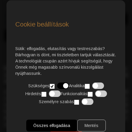
Azonnali Vásárlás
Kosárba
Cookie beállítások
Sütik: elfogadás, elutasítás vagy testreszabás?
Bárhogyan is dönt, mi tiszteletben tartjuk választását.
A technológiát csupán azért hívjuk segítségül, hogy
Önnek még magasabb színvonalú kiszolgálást
Peru Bio Arabica nyers kávé
– a Caffé Gioia különlegessége,
nyújthassunk.
amely Peru vadregényes hegyeinek hangulatát és a
tiszta
természet erejét
hozza el otthonába.
Szükséges
Analitika
Ez a kizárólag
ellenőrzött ökológiai gazdálkodásból
Hirdetés
Funkcionalitás
származó zöld kávé nem esik át pörkölési folyamaton, így
Személyre szabás
megőrzi értékes hatóanyagait. Az úgynevezett
zöld kávé
fogyasztása rendkívül népszerű, hiszen természetes
zsírégető
és antioxidáns
hatással rendelkezik, miközben egészen
egyedi, friss ízélményt nyújt.
Összes elfogadása
Mentés