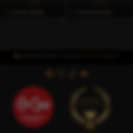
4.169 Ft
2.837 Ft
Azonnali Vásárlás
Azonnali Vásárlás
INGYENES FOXPOST SZÁLLÍTÁS
15.000 FT
FELETT