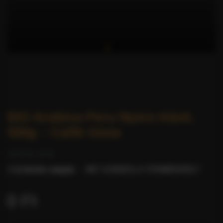
BIO Arabica Peru Nyers Kávé,
500g – Caffè Gioia
0 értékelés alapján.
-
MIT GONDOL A TERMÉKRŐL?
0 Ft