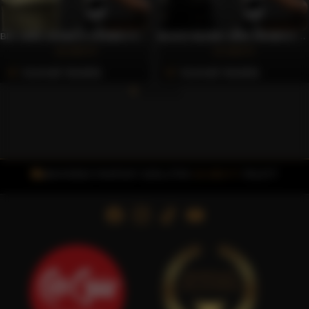
BIO 100% ARABICA SZEMES KÁVÉ, 1000G – CAFFÈ GIOIA
BLACK BLEND 100% ARABICA SZEMES KÁVÉ, 1000G – CAFFÈ GIOIA
16.303 Ft
11.416 Ft
Azonnali Vásárlás
Azonnali Vásárlás
INGYENES FOXPOST SZÁLLÍTÁS
15.000 FT
FELETT