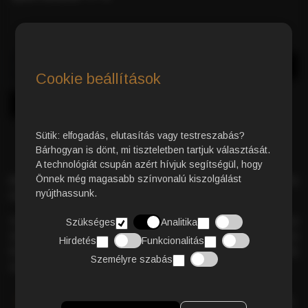
Azonnali Vásárlás
Kosárba
Cookie beállítások
Sütik: elfogadás, elutasítás vagy testreszabás?
Bárhogyan is dönt, mi tiszteletben tartjuk választását.
A technológiát csupán azért hívjuk segítségül, hogy
Önnek még magasabb színvonalú kiszolgálást
Prémium szemes kávékeverék
– 90% Arabica és 10%
nyújthassunk.
Robusta szemek mesteri kombinációja.
Az Arabica
finom, lágy és enyhén savas ízvilága
határozza
Szükséges
Analitika
meg a kávé alapkarakterét. A 10% Robusta hozzáadása
Hirdetés
Funkcionalitás
biztosítja azt a plusz
intenzitást és különlegességet
, amely
Személyre szabás
az
olasz kávé
jellegzetes élményét nyújtja minden csészében.
RÉSZLETES TERMÉKLEÍRÁS