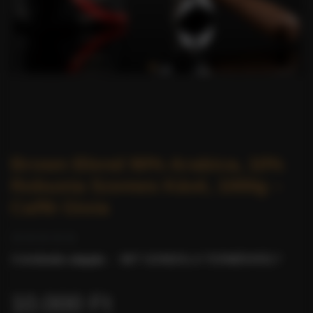
Brown Blend 90% Arabica, 10%
Robusta Szemes Kávé, 1000g –
Caffè Gioia
0 értékelés alapján.
-
MIT GONDOL A TERMÉKRŐL?
10.000 Ft